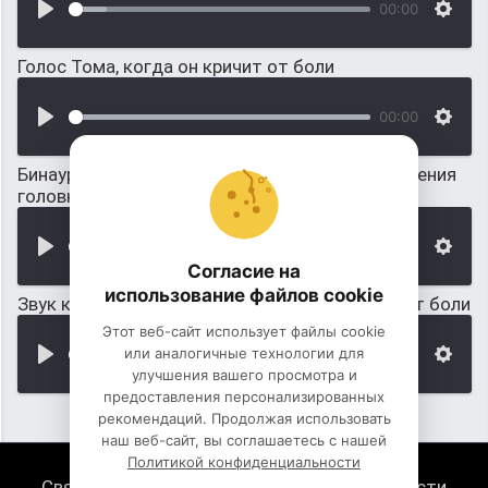
00:00
Голос Тома, когда он кричит от боли
00:00
Бинауральный ритм и звук, для быстрого удаления
головной боли
00:00
Согласие на
использование файлов cookie
Звук когда в ловушку попала крыса и пищит от боли
Этот веб-сайт использует файлы cookie
или аналогичные технологии для
00:00
улучшения вашего просмотра и
предоставления персонализированных
рекомендаций. Продолжая использовать
наш веб-сайт, вы соглашаетесь с нашей
Политикой конфиденциальности
Связь с нами
Политика конфиденциальности