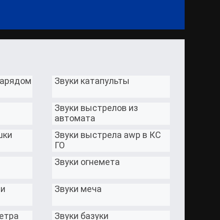
нарядом
Звуки катапульты
Звуки выстрелов из
автомата
шки
Звуки выстрела awp в КС
ГО
Звуки огнемета
ли
Звуки меча
ветра
Звуки базуки