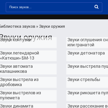
Библиотека звуков
» Звуки оружия
Звуки оружия
Звуки контузии
Звуки оглушения с
или гранатой
Звуки легендарной
Звуки детонатора
«Катюши» БМ-13
Звуки автомата
Звуки выстрела пу
калашникова
Звуки выстрела из
Звуки стрельбы
дробовика
Звуки выстрелов из
Звуки рикошета пу
пулемета
Звуки динамита
Звуки рассекание 