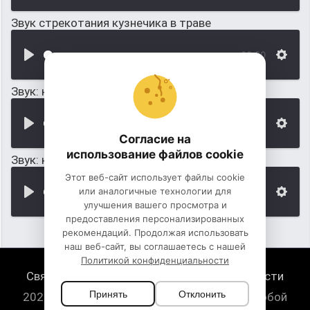
Звук стрекотания кузнечика в траве
00:00
Звук: кузнечики стрекочут в траве
00:00
Согласие на
использование файлов cookie
Звук: когда бегают по траве
Этот веб-сайт использует файлы cookie
или аналогичные технологии для
00:00
улучшения вашего просмотра и
предоставления персонализированных
рекомендаций. Продолжая использовать
наш веб-сайт, вы соглашаетесь с нашей
Политикой конфиденциальности
Связь с нами
Политика конфиденциальности
Принять
Отклонить
2026 HugeSounds.com - скачать звуки на любой