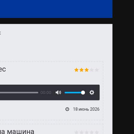
к
ес
00:00
18 июнь 2026
дна машина