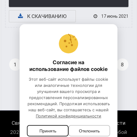
К СКАЧИВАНИЮ
17 июнь 2021
Согласие на
1
...
3
4
5
6
7
8
использование файлов cookie
Этот веб-сайт использует файлы cookie
9
10
11
12
или аналогичные технологии для
улучшения вашего просмотра и
предоставления персонализированных
рекомендаций. Продолжая использовать
наш веб-сайт, вы соглашаетесь с нашей
Политикой конфиденциальности
Связь с нами
Политика конфиденциальности
Принять
Отклонить
2026 HugeSounds.com - скачать звуки на любой