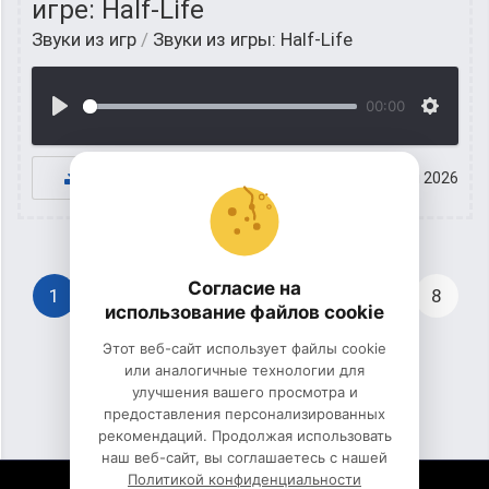
игре: Half-Life
Звуки из игр
/
Звуки из игры: Half-Life
00:00
К СКАЧИВАНИЮ
31 май 2026
Согласие на
1
2
3
4
5
6
7
8
использование файлов cookie
Этот веб-сайт использует файлы cookie
9
10
...
39
или аналогичные технологии для
улучшения вашего просмотра и
предоставления персонализированных
рекомендаций. Продолжая использовать
наш веб-сайт, вы соглашаетесь с нашей
Политикой конфиденциальности