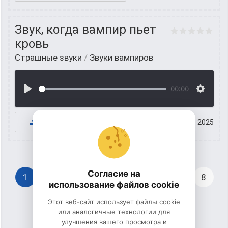
Звук, когда вампир пьет
кровь
Страшные звуки
/
Звуки вампиров
00:00
К СКАЧИВАНИЮ
07 октябрь 2025
Согласие на
1
2
3
4
5
6
7
8
использование файлов cookie
Этот веб-сайт использует файлы cookie
9
10
...
15
или аналогичные технологии для
улучшения вашего просмотра и