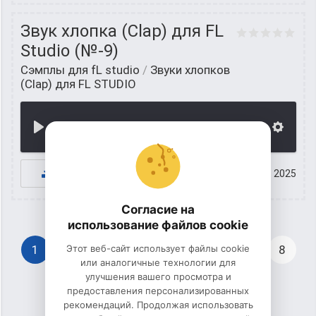
Звук хлопка (Clap) для FL
Studio (№-9)
Сэмплы для fL studio
/
Звуки хлопков
(Clap) для FL STUDIO
00:00
К СКАЧИВАНИЮ
26 апрель 2025
Согласие на
использование файлов cookie
1
Этот веб-сайт использует файлы cookie
2
3
4
5
6
7
8
или аналогичные технологии для
улучшения вашего просмотра и
предоставления персонализированных
рекомендаций. Продолжая использовать