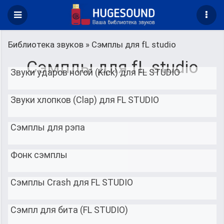
Библиотека звуков
» Сэмплы для fL studio
Сэмплы для fL studio
Звуки ударов ногой (Kick) для FL STUDIO
Звуки хлопков (Clap) для FL STUDIO
Cэмплы для рэпа
Фонк сэмплы
Сэмплы Crash для FL STUDIO
Cэмпл для бита (FL STUDIO)