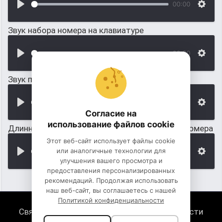
00:00
Звук набора номера на клавиатуре
00:00
Звук постепенного набора скорости
00:00
Согласие на
использование файлов cookie
Длинный звук гудка телефона, после набора номера
Этот веб-сайт использует файлы cookie
или аналогичные технологии для
00:00
улучшения вашего просмотра и
предоставления персонализированных
рекомендаций. Продолжая использовать
наш веб-сайт, вы соглашаетесь с нашей
Политикой конфиденциальности
Связь с нами
Политика конфиденциальности