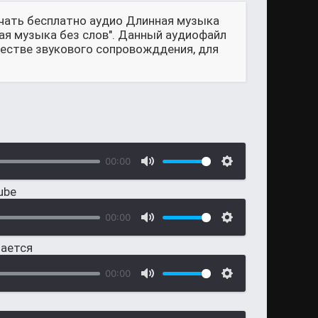
ачать бесплатно аудио Длинная музыка
вая музыка без слов". Данный аудиофайл
честве звукового сопровожддения, для
00:00
ube
00:00
нается
00:00