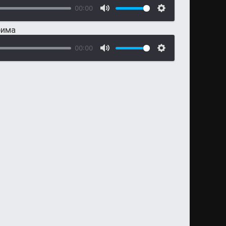
00:00
рима
00:00