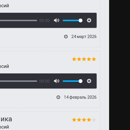
рсий
00:00
24 март 2026
рсий
00:00
14 февраль 2026
ника
рсий