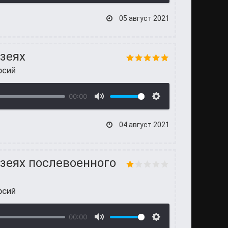
05 август 2021
зеях
рсий
00:00
04 август 2021
узеях послевоенного
рсий
00:00