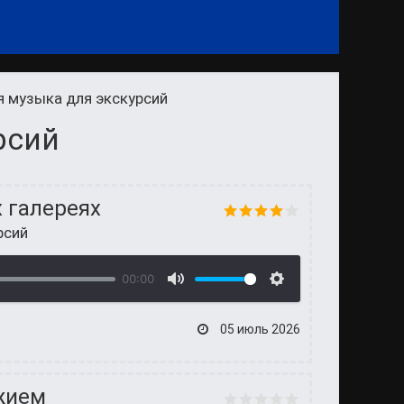
 музыка для экскурсий
рсий
 галереях
рсий
00:00
05 июль 2026
ужием