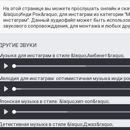
На этой странице вы можете прослушать онлайн и ска
&laquo;Инди Рок&raquo; для инстаграм из категории "
инстаграм". Данный аудиофайл может быть использова
звукового сопровожддения, для монтажа и любых друг
ДРУГИЕ ЗВУКИ
Музыка для инстаграм в стиле &laquo;Амбинет&raquo;
Мелодия для инстаграм: оптимистичная музыка инди ро
Японская музыка в стиле: &laquo;хип-хоп&raquo;
Детективная музыка в стиле &laquo;Джаз&raquo;