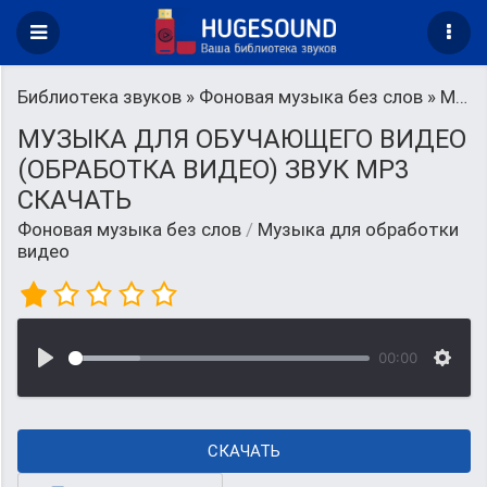
Библиотека звуков
»
Фоновая музыка без слов
» Музыка для обработки видео
МУЗЫКА ДЛЯ ОБУЧАЮЩЕГО ВИДЕО
(ОБРАБОТКА ВИДЕО) ЗВУК MP3
СКАЧАТЬ
Фоновая музыка без слов
/
Музыка для обработки
видео
00:00
СКАЧАТЬ