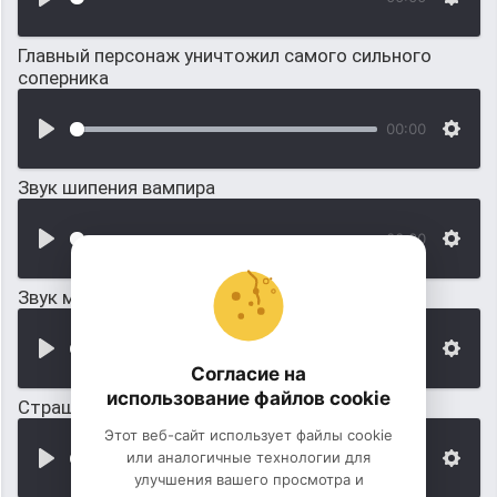
Главный персонаж уничтожил самого сильного
соперника
00:00
Звук шипения вампира
00:00
Звук монстра или вампира
00:00
Согласие на
использование файлов cookie
Страшный звук вампира, который скалится
Этот веб-сайт использует файлы cookie
или аналогичные технологии для
00:00
улучшения вашего просмотра и