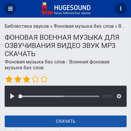
Библиотека звуков
»
Фоновая музыка без слов
» Военная фоновая музыка без слов
ФОНОВАЯ ВОЕННАЯ МУЗЫКА ДЛЯ
ОЗВУЧИВАНИЯ ВИДЕО ЗВУК MP3
СКАЧАТЬ
Фоновая музыка без слов
/
Военная фоновая
музыка без слов
00:00
СКАЧАТЬ