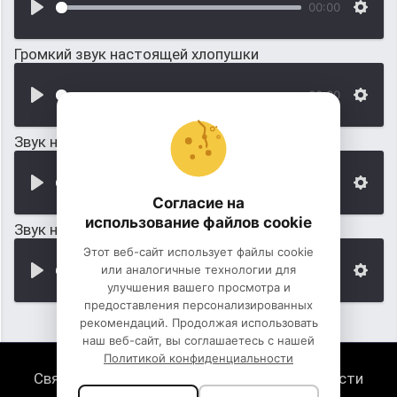
00:00
Громкий звук настоящей хлопушки
00:00
Звук новогодней мишуры
00:00
Согласие на
использование файлов cookie
Звук новогодней ночи, свисты, голоса, крики
Этот веб-сайт использует файлы cookie
или аналогичные технологии для
00:00
улучшения вашего просмотра и
предоставления персонализированных
рекомендаций. Продолжая использовать
наш веб-сайт, вы соглашаетесь с нашей
Политикой конфиденциальности
Связь с нами
Политика конфиденциальности