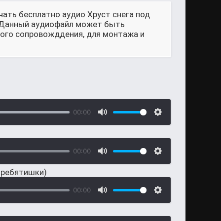
чать бесплатно аудио Хруст снега под
. Данный аудиофайл может быть
ового сопровожддения, для монтажа и
00:00
00:00
 ребятишки)
00:00