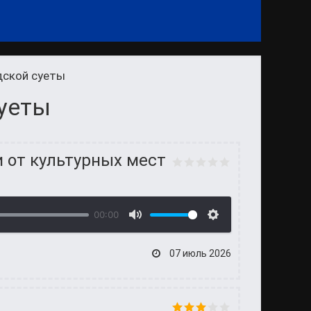
одской суеты
суеты
и от культурных мест
00:00
07 июль 2026