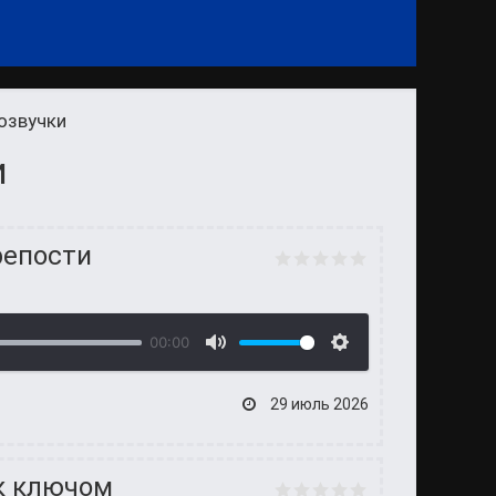
 озвучки
и
репости
00:00
29 июль 2026
к ключом