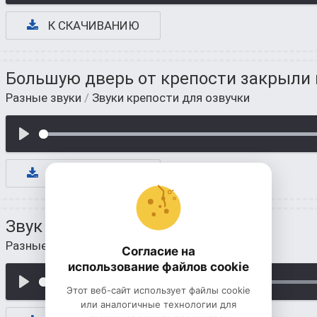
К СКАЧИВАНИЮ
Большую дверь от крепости закрыли 
Разные звуки
/
Звуки крепости для озвучки
К СКАЧИВАНИЮ
Звук больших ворот от крепости
Разные звуки
/
Звуки крепости для озвучки
Согласие на
использование файлов cookie
Этот веб-сайт использует файлы cookie
или аналогичные технологии для