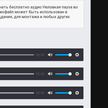
чать бесплатно аудио Неловкая пауза во
удиофайл может быть использован в
ддения, для монтажа и любых других
00:00
00:00
00:00