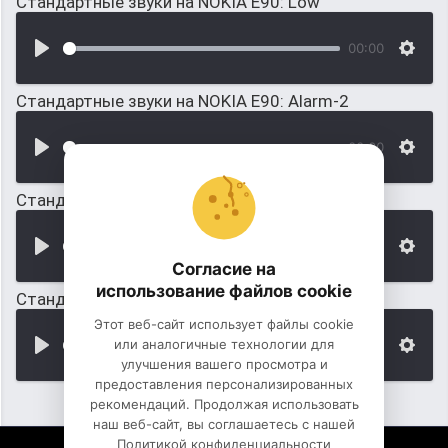
Стандартные звуки на NOKIA E90: Low
00:00
Стандартные звуки на NOKIA E90: Alarm-2
00:00
Стандартные звуки на NOKIA E90: Backpacker
00:00
Согласие на
использование файлов cookie
Стандартные звуки на NOKIA E90: Blackbird
Этот веб-сайт использует файлы cookie
или аналогичные технологии для
00:00
улучшения вашего просмотра и
предоставления персонализированных
рекомендаций. Продолжая использовать
наш веб-сайт, вы соглашаетесь с нашей
Политикой конфиденциальности