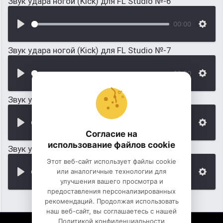
Звук удара ногой (Kick) для FL Studio №-6
00:00
Звук удара ногой (Kick) для FL Studio №-7
00:00
Звук удара ногой (Kick) для FL Studio №-9
00:00
Согласие на
использование файлов cookie
Звук удара ногой (Kick) для FL Studio №-10
Этот веб-сайт использует файлы cookie
или аналогичные технологии для
00:00
улучшения вашего просмотра и
предоставления персонализированных
рекомендаций. Продолжая использовать
наш веб-сайт, вы соглашаетесь с нашей
Политикой конфиденциальности