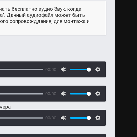
чать бесплатно аудио Звук, когда
яса". Данный аудиофайл может быть
ового сопровожддения, для монтажа и
00:00
00:00
ечера
00:00