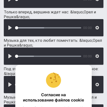
Только вперед, вершина ждет нас: &laquo;Орел и
Решка&raquo;
00:00
Музыка для тех, кто любит помечтать: &laquo;Орел
и Решка&raquo;
00:00
Под эту музыку показывают что-то масштабное:
&laquo;Орел и Решка&raquo;
00:00
Согласие на
Музыка для интересного момента: &laquo;Орел и
использование файлов cookie
Решка&raquo;