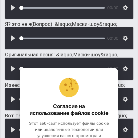
00:00
Я? это не я(Вопрос): &laquo;Маски-шоу&raquo;
00:00
Оригинальная песня: &laquo;Маски-шоу&raquo;
00:00
Известная мелодия из: &laquo;Маски-шоу&raquo;
00:00
Согласие на
использование файлов cookie
Вот так падает рояль в: &laquo;Маски-шоу&raquo;
Этот веб-сайт использует файлы cookie
или аналогичные технологии для
00:00
улучшения вашего просмотра и