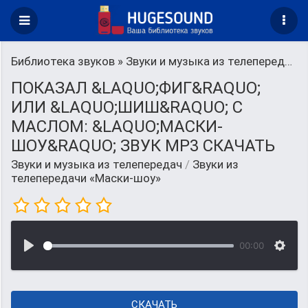
Библиотека звуков
»
Звуки и музыка из телепередач
»
ПОКАЗАЛ &LAQUO;ФИГ&RAQUO;
ИЛИ &LAQUO;ШИШ&RAQUO; С
МАСЛОМ: &LAQUO;МАСКИ-
ШОУ&RAQUO; ЗВУК MP3 СКАЧАТЬ
Звуки и музыка из телепередач
/
Звуки из
телепередачи «Маски-шоу»
00:00
СКАЧАТЬ