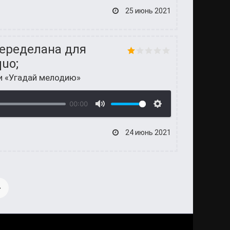
25 июнь 2021
еределана для
uo;
и «Угадай мелодию»
00:00
24 июнь 2021