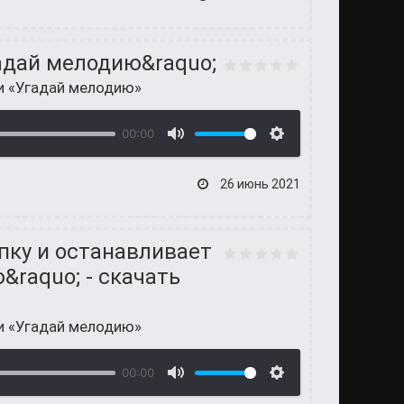
гадай мелодию&raquo;
и «Угадай мелодию»
00:00
26 июнь 2021
опку и останавливает
&raquo; - скачать
и «Угадай мелодию»
00:00