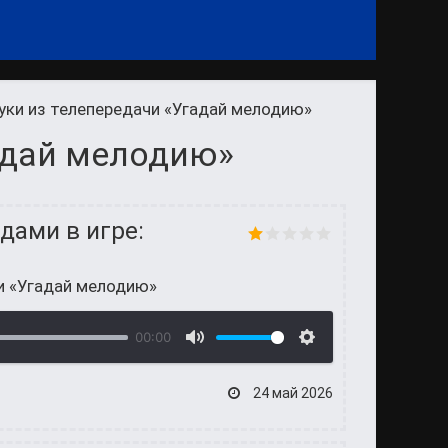
уки из телепередачи «Угадай мелодию»
адай мелодию»
дами в игре:
и «Угадай мелодию»
00:00
24 май 2026