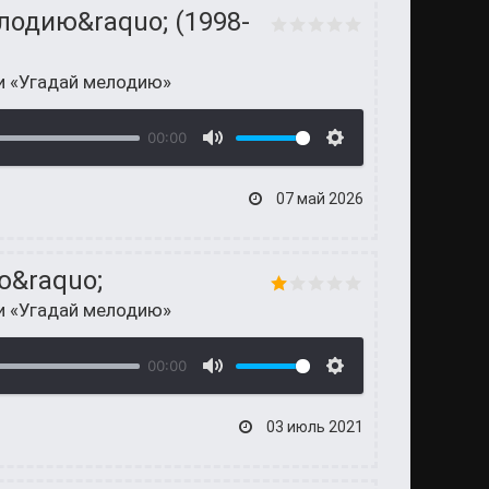
лодию&raquo; (1998-
и «Угадай мелодию»
00:00
07 май 2026
ю&raquo;
и «Угадай мелодию»
00:00
03 июль 2021