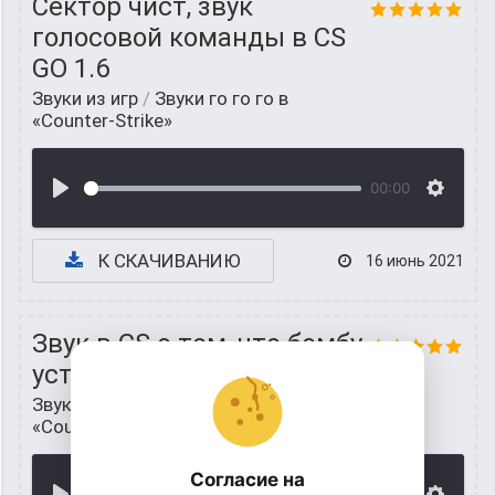
Сектор чист, звук
голосовой команды в CS
GO 1.6
Звуки из игр
/
Звуки го го го в
«Counter-Strike»
00:00
К СКАЧИВАНИЮ
16 июнь 2021
Звук в CS о том, что бомбу
установили
Звуки из игр
/
Звуки го го го в
«Counter-Strike»
Согласие на
00:00