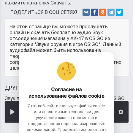
нажмите на кнопку Скачать.
ПОДЕЛИТЬСЯ В СОЦ СЕТЯХ!
На этой странице вы можете прослушать
онлайн и скачать бесплатно аудио Звук
отсоединения магазина у АК-47 в CS GO из
категории "Звуки оружия в игре CS:GO". Данный
аудиофайл может быть использован в
творческих проектах, в качестве звукового
сопровожддения, для монтажа и любых других
целей.
ДРУГИЕ ЗВУКИ
Согласие на
использование файлов cookie
Звук перед сменой магазина у оружия AUG в CS:GO
Этот веб-сайт использует файлы cookie
или аналогичные технологии для
00:00
улучшения вашего просмотра и
предоставления персонализированных
рекомендаций. Продолжая использовать