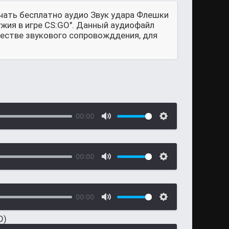
чать бесплатно аудио Звук удара Флешки
ружия в игре CS:GO". Данный аудиофайл
честве звукового сопровожддения, для
00:00
00:00
00:00
O)