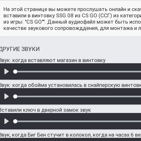
На этой странице вы можете прослушать онлайн и ска
вставили в винтовку SSG 08 из CS GO (ССГ) из категор
из игры: "CS GO"". Данный аудиофайл может быть испо
качестве звукового сопровожддения, для монтажа и л
ДРУГИЕ ЗВУКИ
Звук: когда вставляют магазин в винтовку
Звук: когда обойма установилась в снайперскую винтов
Вставили ключ в дверной замок звук
Звук, когда Биг Бен стучит в колокол, когда на часах 6 в