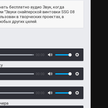
чать бесплатно аудио Звук, когда
ии "Звуки снайперской винтовки SSG 08
льзован в творческих проектах, в
юбых других целей.
00:00
ку
00:00
00:00
ечера