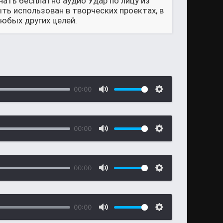
чать бесплатно аудио Удар по лицу из
ть использован в творческих проектах, в
юбых других целей.
00:00
00:00
00:00
00:00