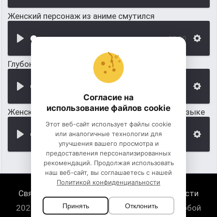
Женский персонаж из аниме смутился
00:00
Глубокий женский вдох, выдох онлайн
00:00
Согласие на
использование файлов cookie
Женский голос говорит: Чао на итальянском языке
Этот веб-сайт использует файлы cookie
или аналогичные технологии для
00:00
улучшения вашего просмотра и
предоставления персонализированных
рекомендаций. Продолжая использовать
наш веб-сайт, вы соглашаетесь с нашей
Политикой конфиденциальности
Связь с нами
Политика конфиденциальности
Принять
Отклонить
2026 HugeSounds.com - скачать звуки на любой