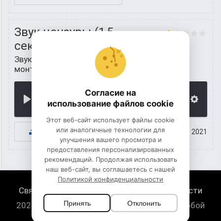
Звук цензуры (1,5
секунды)
Звуки людей
/
Звуки цензуры для
монтажа
Согласие на
00:00
использование файлов cookie
Этот веб-сайт использует файлы cookie
или аналогичные технологии для
К СКАЧИВАНИЮ
15 июнь 2021
улучшения вашего просмотра и
предоставления персонализированных
рекомендаций. Продолжая использовать
наш веб-сайт, вы соглашаетесь с нашей
Политикой конфиденциальности
Связь с нами
Политика конфиденциальности
Принять
Отклонить
2026 HugeSounds.com - скачать звуки на любой
случай