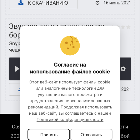
К СКАЧИВАНИЮ
16 июнь 2021
Звук легкого почесывания
бороды
Звуки людей
/
Звуки, когда человек
чешется
Согласие на
00:00
использование файлов cookie
Этот веб-сайт использует файлы cookie
или аналогичные технологии для
К СКАЧИВАНИЮ
15 июнь 2021
улучшения вашего просмотра и
предоставления персонализированных
рекомендаций. Продолжая использовать
наш веб-сайт, вы соглашаетесь с нашей
Политикой конфиденциальности
Связь с нами
Политика конфиденциальности
Принять
Отклонить
2026 HugeSounds.com - скачать звуки на любой