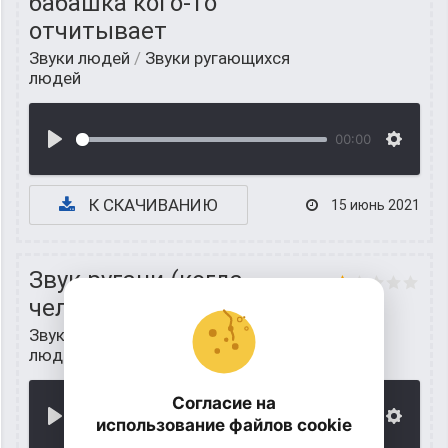
бабашка кого-то
отчитывает
Звуки людей
/
Звуки ругающихся
людей
00:00
К СКАЧИВАНИЮ
15 июнь 2021
Звук ругани (когда
человека матерят)
Звуки людей
/
Звуки ругающихся
людей
Согласие на
00:00
использование файлов cookie