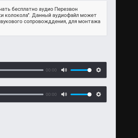
чать бесплатно аудио Перезвон
ки колокола". Данный аудиофайл может
 звукового сопровожддения, для монтажа
00:00
00:00