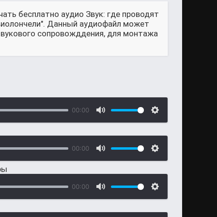
чать бесплатно аудио Звук: где проводят
 виолончели". Данный аудиофайл может
 звукового сопровожддения, для монтажа
00:00
00:00
ры
00:00