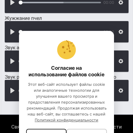
00:00
Жужжание пчел
00:00
Звук агрессивной драки двух собак
00:00
Согласие на
использование файлов cookie
Звук работы двух вентиляторов одновременно
Этот веб-сайт использует файлы cookie
или аналогичные технологии для
00:00
улучшения вашего просмотра и
предоставления персонализированных
рекомендаций. Продолжая использовать
наш веб-сайт, вы соглашаетесь с нашей
Политикой конфиденциальности
Связь с нами
Политика конфиденциальности