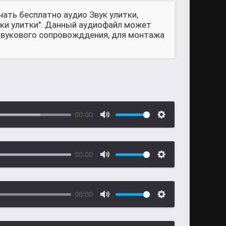
ать бесплатно аудио Звук улитки,
вуки улитки". Данный аудиофайл может
 звукового сопровожддения, для монтажа
00:00
00:00
00:00