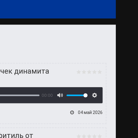
очек динамита
00:00
04 май 2026
 фитиль от