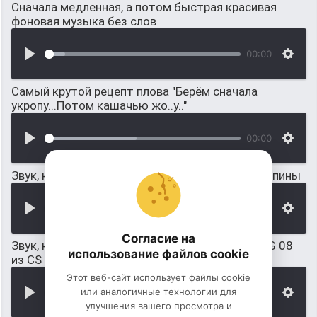
Сначала медленная, а потом быстрая красивая
фоновая музыка без слов
00:00
Самый крутой рецепт плова "Берём сначала
укропу...Потом кашачью жо..у.."
00:00
Звук, когда SSG 08 из CS GO вытащили из-за спины
00:00
Согласие на
Звук, когда вытащили обойму из винтовки SSG 08
использование файлов cookie
из CS GO
Этот веб-сайт использует файлы cookie
или аналогичные технологии для
00:00
улучшения вашего просмотра и