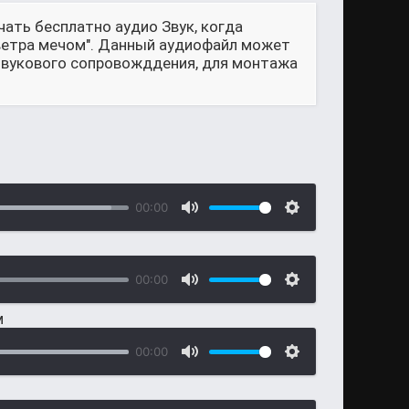
чать бесплатно аудио Звук, когда
 ветра мечом". Данный аудиофайл может
 звукового сопровожддения, для монтажа
00:00
00:00
м
00:00