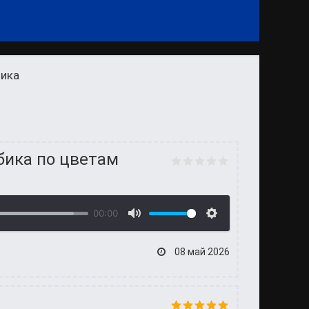
бика
убика по цветам
00:00
08 май 2026