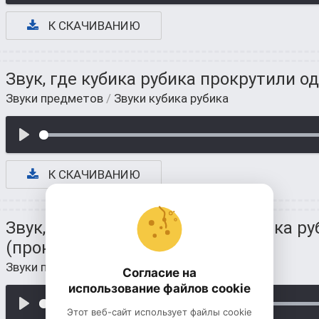
К СКАЧИВАНИЮ
Звук, где кубика рубика прокрутили о
Звуки предметов
/
Звуки кубика рубика
К СКАЧИВАНИЮ
Звук, где пытаемся собрать кубика р
(прокрутили 3 раза)
Звуки предметов
/
Звуки кубика рубика
Согласие на
использование файлов cookie
Этот веб-сайт использует файлы cookie