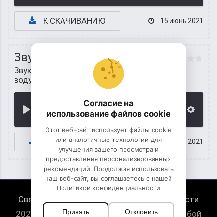
К СКАЧИВАНИЮ
15 июнь 2021
Звук падения тела в воду
Звуки предметов
/
Звуки падения в
воду
Согласие на
00:00
использование файлов cookie
Этот веб-сайт использует файлы cookie
или аналогичные технологии для
К СКАЧИВАНИЮ
15 июнь 2021
улучшения вашего просмотра и
предоставления персонализированных
рекомендаций. Продолжая использовать
наш веб-сайт, вы соглашаетесь с нашей
Политикой конфиденциальности
Связь с нами
Политика конфиденциальности
Принять
Отклонить
2026 HugeSounds.com - скачать звуки на любой