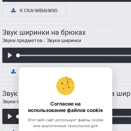
К СКАЧИВАНИЮ
Звук ширинки на брюках
Звуки предметов
/
Звуки ширинки
К СКАЧИВАНИЮ
Звук застегивающегося замка на ши
Звуки предметов
/
Звуки ширинки
Согласие на
использование файлов cookie
Этот веб-сайт использует файлы cookie
или аналогичные технологии для