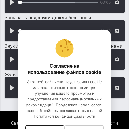
00:00
Засыпать под звуки дождя без грозы
00:00
Звук летнего дождя, с многочисленными молниями
00:00
Согласие на
использование файлов cookie
Журчание водопада, пение птиц и шум дождя
Этот веб-сайт использует файлы cookie
или аналогичные технологии для
00:00
улучшения вашего просмотра и
предоставления персонализированных
рекомендаций. Продолжая использовать
наш веб-сайт, вы соглашаетесь с нашей
Политикой конфиденциальности
Связь с нами
Политика конфиденциальности