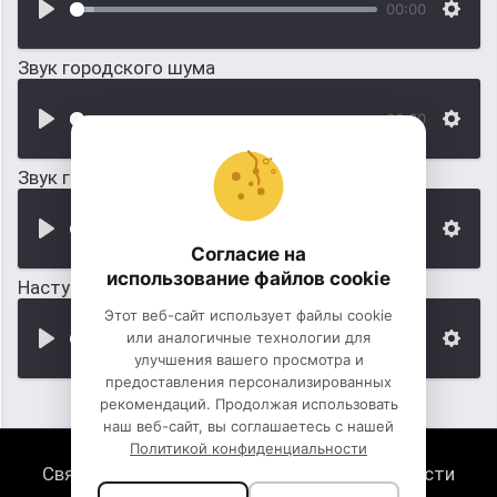
00:00
Звук городского шума
00:00
Звук городского пляжа и шум волн
00:00
Согласие на
использование файлов cookie
Наступил вечер в поселке городского типа
Этот веб-сайт использует файлы cookie
или аналогичные технологии для
00:00
улучшения вашего просмотра и
предоставления персонализированных
рекомендаций. Продолжая использовать
наш веб-сайт, вы соглашаетесь с нашей
Политикой конфиденциальности
Связь с нами
Политика конфиденциальности