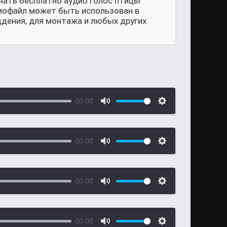
чать бесплатно аудио Голос птицы
удиофайл может быть использован в
ддения, для монтажа и любых других
00:00
00:00
00:00
00:00