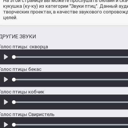
На этой странице вы можете прослушать онлайн и ска
кукушка (ку-ку) из категории "Звуки птиц". Данный а
творческих проектах, в качестве звукового сопровож
целей.
ДРУГИЕ ЗВУКИ
Голос птицы: скворца
Голос птицы бекас
Голос птицы кобчик
Голос птицы Свиристель