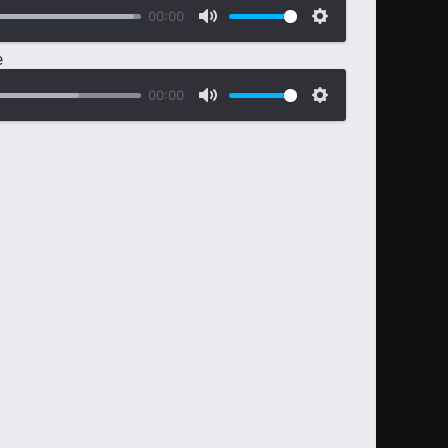
00:00
е
00:00