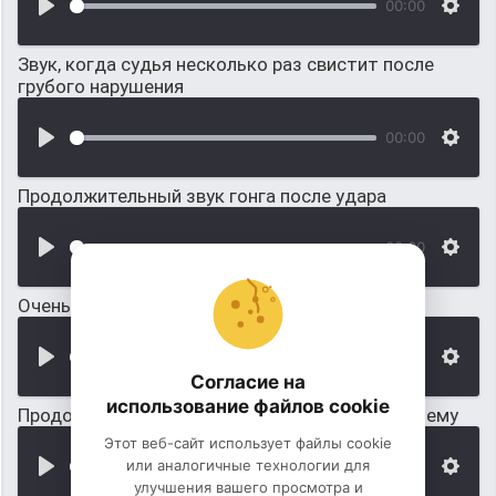
00:00
Звук, когда судья несколько раз свистит после
грубого нарушения
00:00
Продолжительный звук гонга после удара
00:00
Очень долгий гонг после удара
00:00
Согласие на
использование файлов cookie
Продолжительный звук гонга после удара по нему
Этот веб-сайт использует файлы cookie
или аналогичные технологии для
00:00
улучшения вашего просмотра и